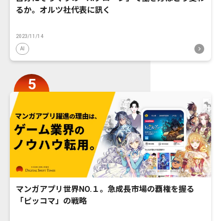
るか。オルツ社代表に訊く
2023/11/14
AI
マンガアプリ世界NO.１。急成長市場の覇権を握る
「ピッコマ」の戦略