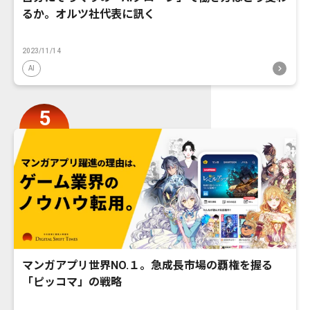
るか。オルツ社代表に訊く
2023/11/14
AI
マンガアプリ世界NO.１。急成長市場の覇権を握る
「ピッコマ」の戦略