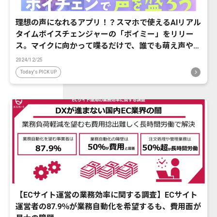
理想の声になれるアプリ！？スマホで使えるAIリアル
タイムボイスチェンジャーの「ボイミー」をリリー
ス。マイクに向かって喋るだけで、誰でも萌え声やイ
ケボ風に音声変換が可能に。
2024/12/25
Today's PICK UP
【ECサイト運営の業務効率に関する調査】ECサイト
運営者の87.9％が業務自動化を希望するも、費用面が