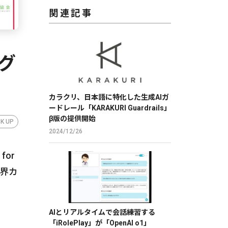
関連記事
グ
カラクリ、日本語に特化した生成AIガ
ードレール「KARAKURI Guardrails」
β版の提供開始
CK UP
2024/12/26
or
業界カ
AIとリアルタイムで会話練習する
「iRolePlay」が「OpenAI o1」