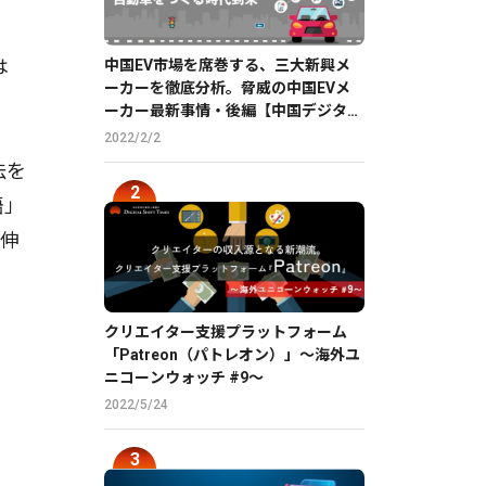
は
中国EV市場を席巻する、三大新興メ
ーカーを徹底分析。脅威の中国EVメ
ーカー最新事情・後編【中国デジタル
企業最前線】
2022/2/2
法を
語」
が伸
クリエイター支援プラットフォーム
「Patreon（パトレオン）」〜海外ユ
ニコーンウォッチ #9〜
2022/5/24