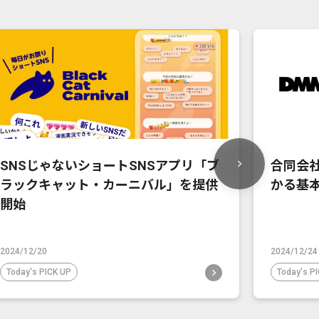
SNSじゃないショートSNSアプリ「ブ
合同会社
ラックキャット・カーニバル」を提供
かる基
開始
2024/12/20
2024/12/24
Today's PICK UP
Today's P