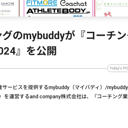
グのmybuddyが『コーチン
024』を公開
Today's PI
スを提供するmybuddy（マイバディ）/mybuddy f
ネス）を運営するand company株式会社は、『コーチング