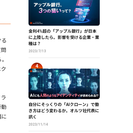
金利4%超の「アップル銀行」が日本
に上陸したら。影響を受ける企業・業
ける
種は？
質問
2023/7/13
る。
はク
クラ
自分にそっくりの「AIクローン」で働
行動
き方はどう変わるか。オルツ社代表に
緒に
訊く
2023/11/14