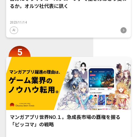
るか。オルツ社代表に訊く
2023/11/14
AI
マンガアプリ世界NO.１。急成長市場の覇権を握る
「ピッコマ」の戦略