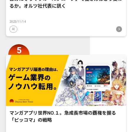
るか。オルツ社代表に訊く
2023/11/14
AI
マンガアプリ世界NO.１。急成長市場の覇権を握る
「ピッコマ」の戦略