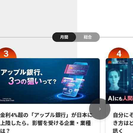
月間
総合
金利4%超の「アップル銀行」が日本に
自分にそ
上陸したら。影響を受ける企業・業種
き方は
は？
訊く