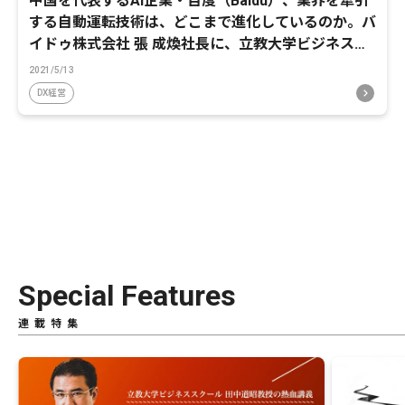
中国を代表するAI企業・百度（Baidu）、業界を牽引
する自動運転技術は、どこまで進化しているのか。バ
イドゥ株式会社 張 成煥社長に、立教大学ビジネスス
クール田中道昭教授が迫る
2021/5/13
DX経営
Special Features
連載特集