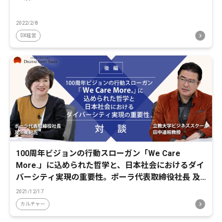
2022/2/8
DX経営
100周年ビジョンの行動スローガン「We Care
More.」に込められた哲学と、日本社会におけるダイ
バーシティ実現の重要性。ポーラ代表取締役社長 及
川美紀氏×立教大学ビジネススクール教授 田中道昭氏
2021/12/17
対談【後編】
カルチャー