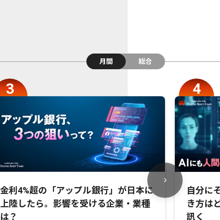
月間
総合
金利4%超の「アップル銀行」が日本に
自分にそ
上陸したら。影響を受ける企業・業種
き方は
は？
訊く