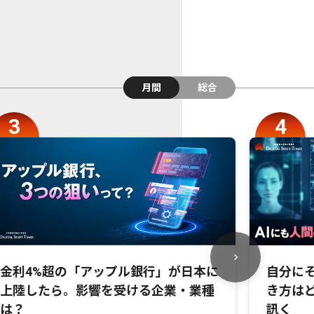
月間
総合
金利4%超の「アップル銀行」が日本に
自分にそ
上陸したら。影響を受ける企業・業種
き方は
は？
訊く