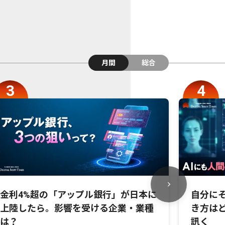
月間
総合
金利4%超の「アップル銀行」が日本に
自分にそ
上陸したら。影響を受ける企業・業種
き方は
は？
訊く