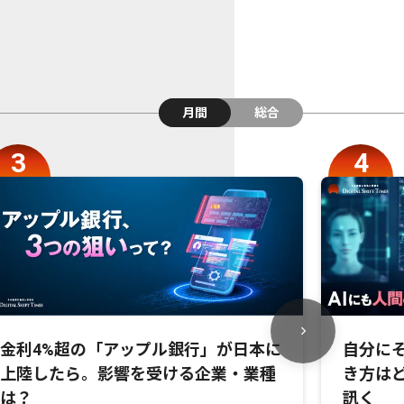
月間
総合
金利4%超の「アップル銀行」が日本に
自分にそ
上陸したら。影響を受ける企業・業種
き方は
は？
訊く