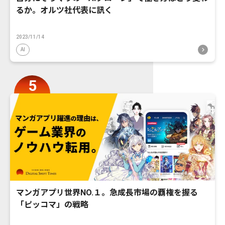
るか。オルツ社代表に訊く
2023/11/14
AI
マンガアプリ世界NO.１。急成長市場の覇権を握る
「ピッコマ」の戦略