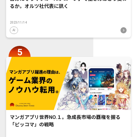
るか。オルツ社代表に訊く
2023/11/14
AI
マンガアプリ世界NO.１。急成長市場の覇権を握る
「ピッコマ」の戦略