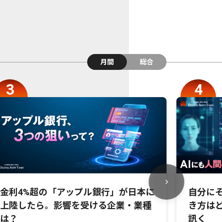
月間
総合
金利4%超の「アップル銀行」が日本に
自分にそ
上陸したら。影響を受ける企業・業種
き方は
は？
訊く