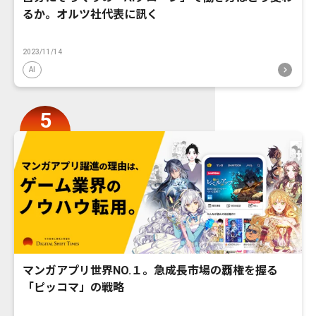
るか。オルツ社代表に訊く
2023/11/14
AI
マンガアプリ世界NO.１。急成長市場の覇権を握る
「ピッコマ」の戦略