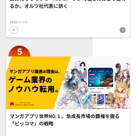
るか。オルツ社代表に訊く
2023/11/14
AI
マンガアプリ世界NO.１。急成長市場の覇権を握る
「ピッコマ」の戦略