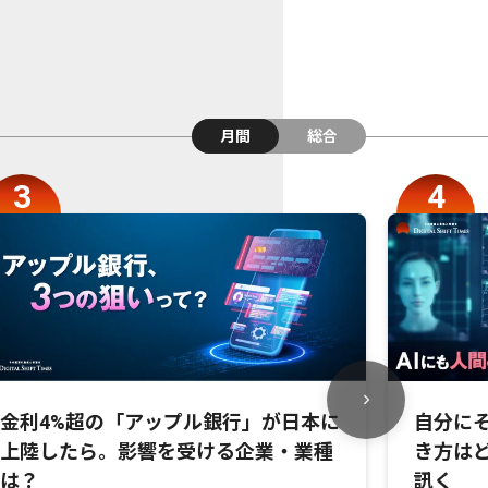
月間
総合
金利4%超の「アップル銀行」が日本に
自分にそ
上陸したら。影響を受ける企業・業種
き方は
は？
訊く