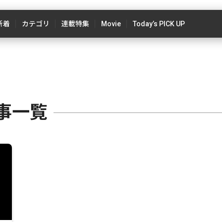
新着
カテゴリ
連載特集
Movie
Today’s PICK UP
事一覧