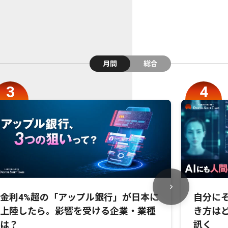
月間
総合
金利4%超の「アップル銀行」が日本に
自分にそ
上陸したら。影響を受ける企業・業種
き方は
は？
訊く