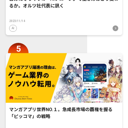
るか。オルツ社代表に訊く
2023/11/14
AI
マンガアプリ世界NO.１。急成長市場の覇権を握る
「ピッコマ」の戦略