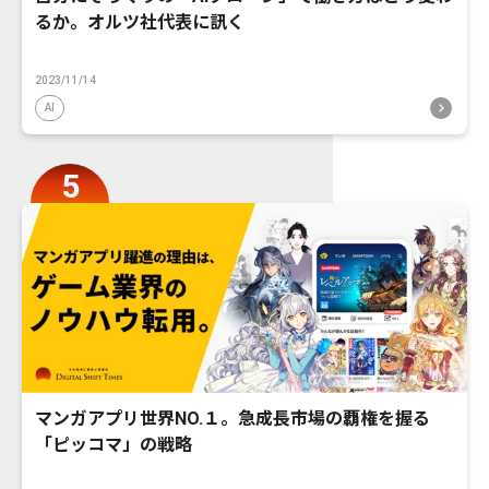
るか。オルツ社代表に訊く
2023/11/14
AI
マンガアプリ世界NO.１。急成長市場の覇権を握る
「ピッコマ」の戦略