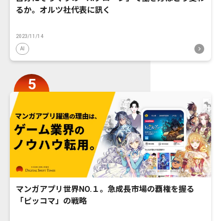
るか。オルツ社代表に訊く
2023/11/14
AI
マンガアプリ世界NO.１。急成長市場の覇権を握る
「ピッコマ」の戦略