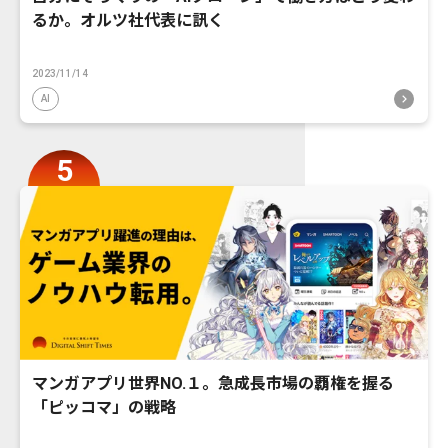
るか。オルツ社代表に訊く
2023/11/14
AI
マンガアプリ世界NO.１。急成長市場の覇権を握る
「ピッコマ」の戦略