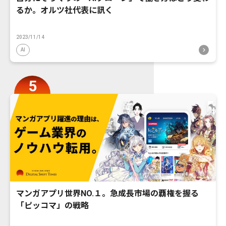
るか。オルツ社代表に訊く
2023/11/14
AI
マンガアプリ世界NO.１。急成長市場の覇権を握る
「ピッコマ」の戦略