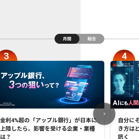
月間
総合
金利4%超の「アップル銀行」が日本に
自分にそ
上陸したら。影響を受ける企業・業種
き方は
は？
訊く