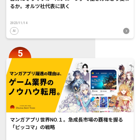
るか。オルツ社代表に訊く
2023/11/14
AI
マンガアプリ世界NO.１。急成長市場の覇権を握る
「ピッコマ」の戦略