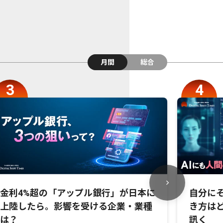
月間
総合
金利4%超の「アップル銀行」が日本に
自分にそ
上陸したら。影響を受ける企業・業種
き方は
は？
訊く