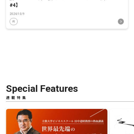
#4】
2024/10/9
AI
Special Features
連載特集