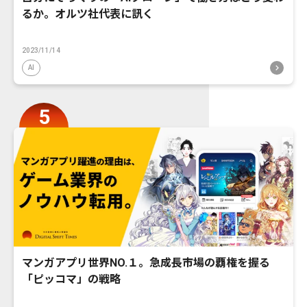
るか。オルツ社代表に訊く
2023/11/14
AI
マンガアプリ世界NO.１。急成長市場の覇権を握る
「ピッコマ」の戦略