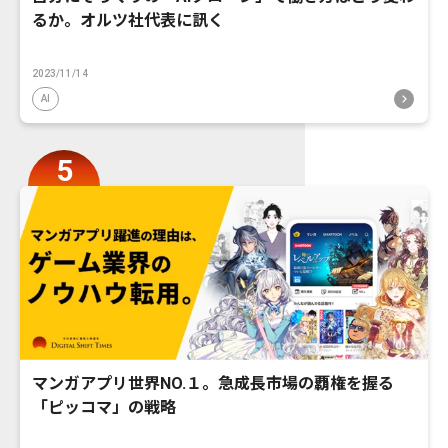
るか。オルツ社代表に訊く
2023/11/14
AI
マンガアプリ世界NO.１。急成長市場の覇権を握る
「ピッコマ」の戦略