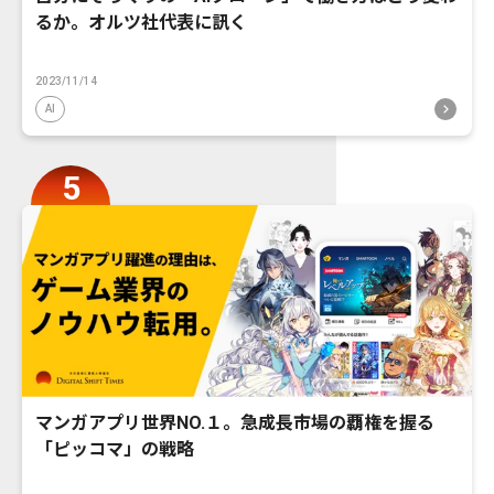
るか。オルツ社代表に訊く
2023/11/14
AI
マンガアプリ世界NO.１。急成長市場の覇権を握る
「ピッコマ」の戦略