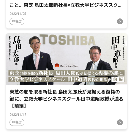
こと。東芝 島田太郎新社長×立教大学ビジネススクー
ル田中道昭教授【後編】
2022/11/25
DX経営
東芝の舵を取る新社長 島田太郎氏が見据える復権の
鍵に、立教大学ビジネススクール田中道昭教授が迫る
【前編】
2022/11/17
DX経営