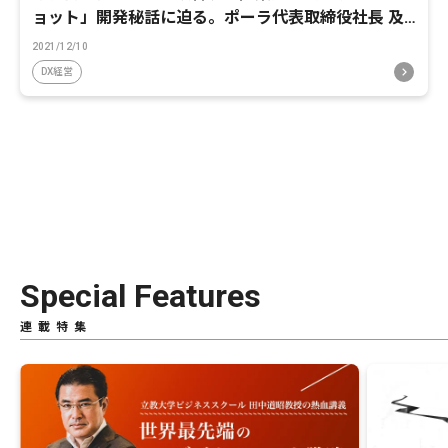
ョット」開発秘話に迫る。ポーラ代表取締役社長 及
川美紀氏×立教大学ビジネススクール田中道昭教授対
2021/12/10
談【中編】
DX経営
Special Features
連載特集