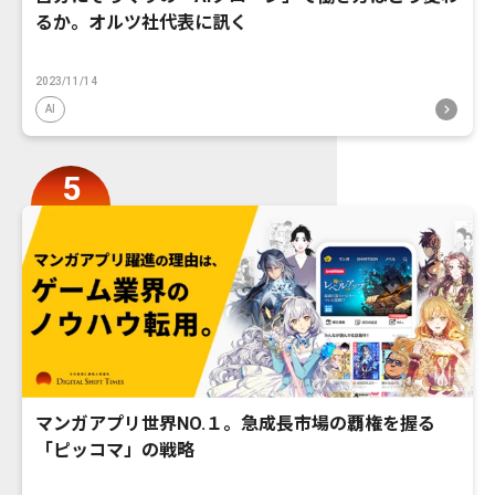
るか。オルツ社代表に訊く
2023/11/14
AI
マンガアプリ世界NO.１。急成長市場の覇権を握る
「ピッコマ」の戦略