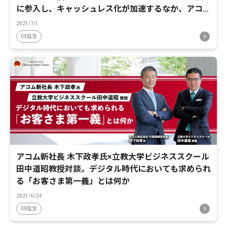
に参入し、キャッシュレス化が加速するなか、アコム
が描く未来戦略とは
2021/7/1
DX経営
アコム新社長 木下政孝氏×立教大学ビジネススクール
田中道昭教授対談。デジタル時代においても求められ
る「お客さま第一義」とは何か
2021/6/24
DX経営