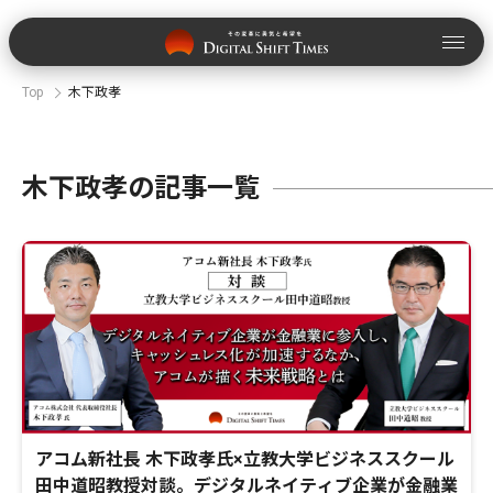
Top
木下政孝
木下政孝の記事一覧
アコム新社長 木下政孝氏×立教大学ビジネススクール
田中道昭教授対談。デジタルネイティブ企業が金融業