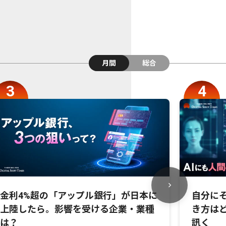
月間
総合
金利4%超の「アップル銀行」が日本に
自分にそ
上陸したら。影響を受ける企業・業種
き方は
は？
訊く