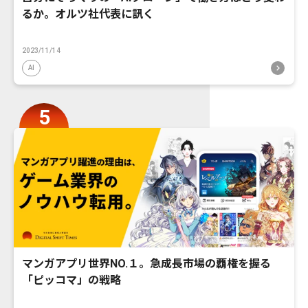
るか。オルツ社代表に訊く
2023/11/14
AI
マンガアプリ世界NO.１。急成長市場の覇権を握る
「ピッコマ」の戦略