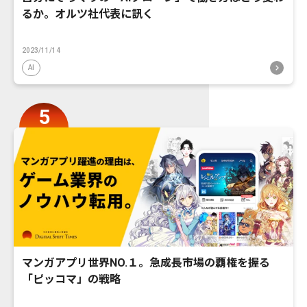
るか。オルツ社代表に訊く
2023/11/14
AI
マンガアプリ世界NO.１。急成長市場の覇権を握る
「ピッコマ」の戦略