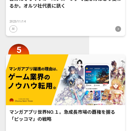
るか。オルツ社代表に訊く
2023/11/14
AI
マンガアプリ世界NO.１。急成長市場の覇権を握る
「ピッコマ」の戦略