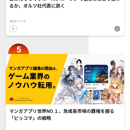
るか。オルツ社代表に訊く
2023/11/14
AI
マンガアプリ世界NO.１。急成長市場の覇権を握る
「ピッコマ」の戦略