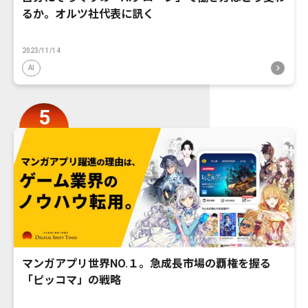
るか。オルツ社代表に訊く
2023/11/14
AI
マンガアプリ世界NO.１。急成長市場の覇権を握る
「ピッコマ」の戦略