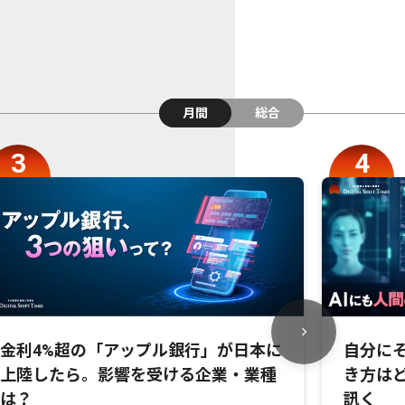
月間
総合
金利4%超の「アップル銀行」が日本に
自分にそ
上陸したら。影響を受ける企業・業種
き方は
は？
訊く