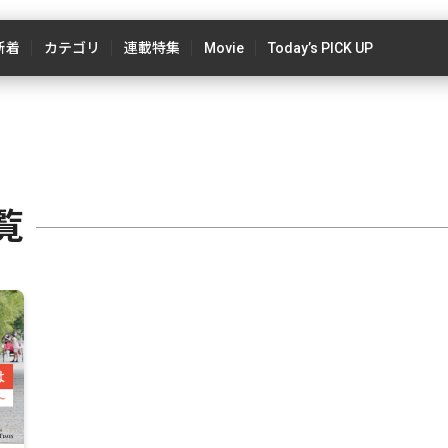
新着
カテゴリ
連載特集
Movie
Today’s PICK UP
覧