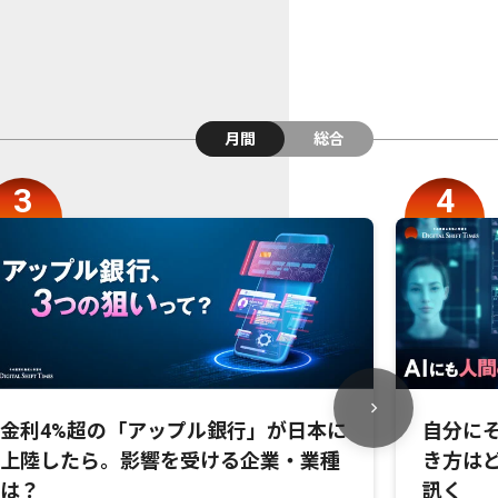
月間
総合
金利4%超の「アップル銀行」が日本に
自分にそ
上陸したら。影響を受ける企業・業種
き方は
は？
訊く