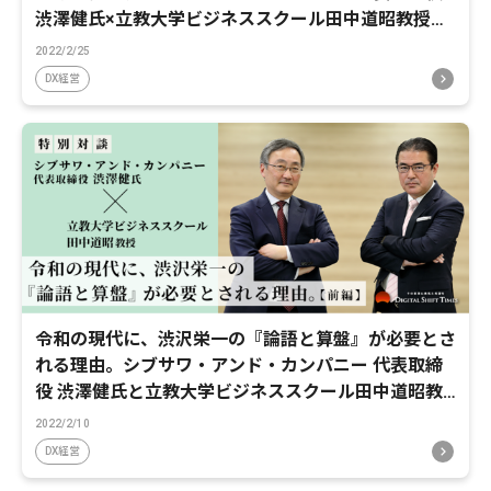
渋澤健氏×立教大学ビジネススクール田中道昭教授対
談【後編】
2022/2/25
DX経営
令和の現代に、渋沢栄一の『論語と算盤』が必要とさ
れる理由。シブサワ・アンド・カンパニー 代表取締
役 渋澤健氏と立教大学ビジネススクール田中道昭教
授 特別対談【前編】
2022/2/10
DX経営