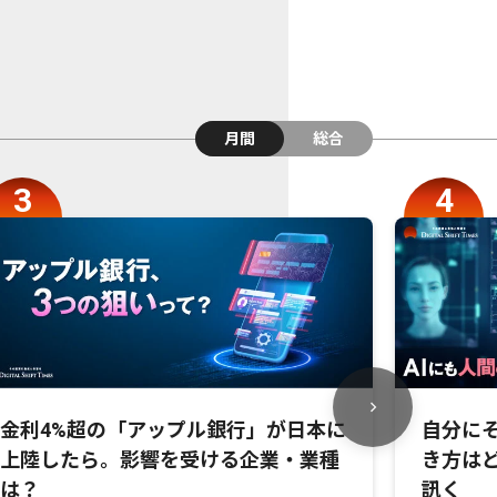
月間
総合
金利4%超の「アップル銀行」が日本に
自分にそ
上陸したら。影響を受ける企業・業種
き方は
は？
訊く