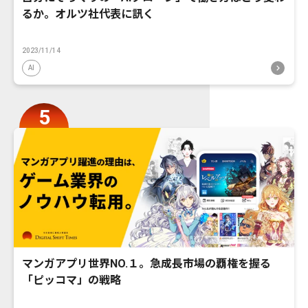
るか。オルツ社代表に訊く
2023/11/14
AI
マンガアプリ世界NO.１。急成長市場の覇権を握る
「ピッコマ」の戦略