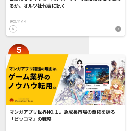
るか。オルツ社代表に訊く
2023/11/14
AI
マンガアプリ世界NO.１。急成長市場の覇権を握る
「ピッコマ」の戦略