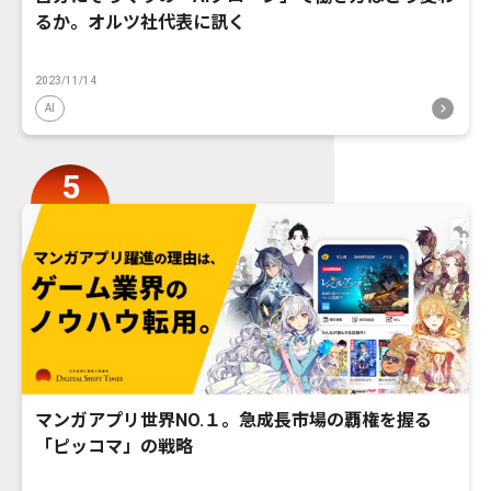
るか。オルツ社代表に訊く
2023/11/14
AI
マンガアプリ世界NO.１。急成長市場の覇権を握る
「ピッコマ」の戦略