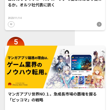
るか。オルツ社代表に訊く
2023/11/14
AI
マンガアプリ世界NO.１。急成長市場の覇権を握る
「ピッコマ」の戦略