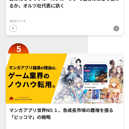
るか。オルツ社代表に訊く
2023/11/14
AI
マンガアプリ世界NO.１。急成長市場の覇権を握る
「ピッコマ」の戦略