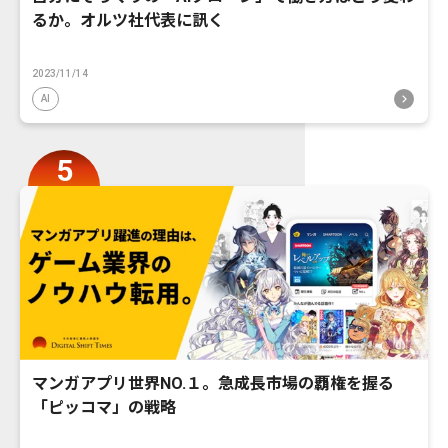
るか。オルツ社代表に訊く
2023/11/14
AI
マンガアプリ世界NO.１。急成長市場の覇権を握る
「ピッコマ」の戦略